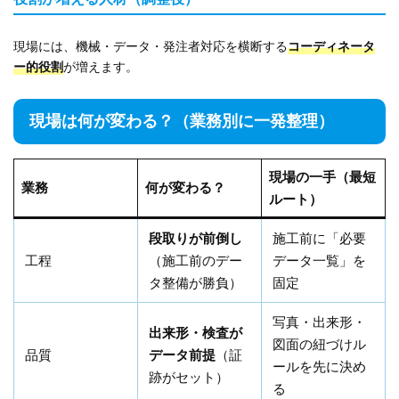
現場には、機械・データ・発注者対応を横断する
コーディネータ
ー的役割
が増えます。
現場は何が変わる？（業務別に一発整理）
現場の一手（最短
業務
何が変わる？
ルート）
段取りが前倒し
施工前に「必要
工程
（施工前のデー
データ一覧」を
タ整備が勝負）
固定
写真・出来形・
出来形・検査が
図面の紐づけル
品質
データ前提
（証
ールを先に決め
跡がセット）
る