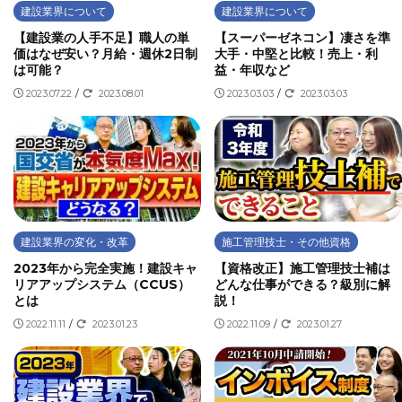
建設業界について
建設業界について
【建設業の人手不足】職人の単
【スーパーゼネコン】凄さを準
価はなぜ安い？月給・週休2日制
大手・中堅と比較！売上・利
は可能？
益・年収など
2023.07.22
/
2023.08.01
2023.03.03
/
2023.03.03
建設業界の変化・改革
施工管理技士・その他資格
2023年から完全実施！建設キャ
【資格改正】施工管理技士補は
リアアップシステム（CCUS）
どんな仕事ができる？級別に解
とは
説！
2022.11.11
/
2023.01.23
2022.11.09
/
2023.01.27