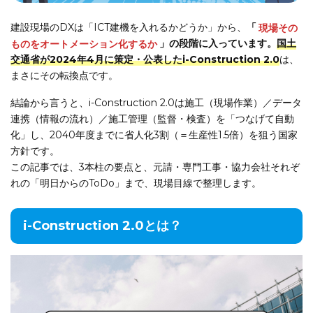
建設現場のDXは「ICT建機を入れるかどうか」から、
「
現場その
ものをオートメーション化するか
」の段階に入っています。
国土
交通省が2024年4月に策定・公表したi-Construction 2.0
は、
まさにその転換点です。
結論から言うと、i-Construction 2.0は施工（現場作業）／データ
連携（情報の流れ）／施工管理（監督・検査）を「つなげて自動
化」し、2040年度までに省人化3割（＝生産性1.5倍）を狙う国家
方針です。
この記事では、3本柱の要点と、元請・専門工事・協力会社それぞ
れの「明日からのToDo」まで、現場目線で整理します。
i-Construction 2.0とは？