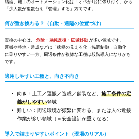
結論、施工のオートメーション化は「オペが1台に張り付く」から
「少人数が複数台を『管理』する」方向です。
何が置き換わる？（自動・遠隔の位置づけ）
置換の中心は、
危険・単純反復・広域移動
が多い領域です。
運搬や整地・造成などは「稼働の見える化→協調制御→自動化」
に乗りやすい一方、周辺条件が複雑な工種は段階導入になりがち
です。
適用しやすい工種と、向き不向き
向き：土工／運搬／造成／舗装など、
施工条件の定
義がしやすい
領域
難しい：周辺環境が頻繁に変わる、または人の近接
作業が多い領域（＝安全設計が重くなる）
導入で詰まりやすいポイント（現場のリアル）