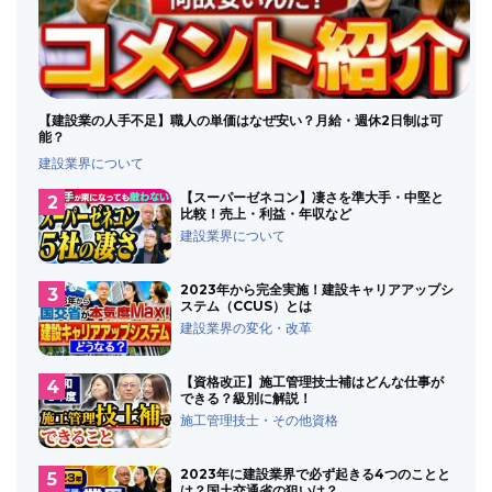
【建設業の人手不足】職人の単価はなぜ安い？月給・週休2日制は可
能？
建設業界について
【スーパーゼネコン】凄さを準大手・中堅と
比較！売上・利益・年収など
建設業界について
2023年から完全実施！建設キャリアアップシ
ステム（CCUS）とは
建設業界の変化・改革
【資格改正】施工管理技士補はどんな仕事が
できる？級別に解説！
施工管理技士・その他資格
2023年に建設業界で必ず起きる4つのことと
は？国土交通省の狙いは？