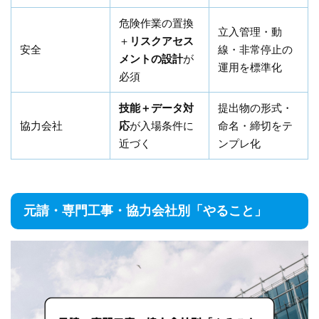
危険作業の置換
立入管理・動
＋
リスクアセス
安全
線・非常停止の
メントの設計
が
運用を標準化
必須
技能＋データ対
提出物の形式・
協力会社
応
が入場条件に
命名・締切をテ
近づく
ンプレ化
元請・専門工事・協力会社別「やること」