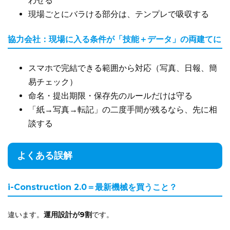
わせる
現場ごとにバラける部分は、テンプレで吸収する
協力会社：現場に入る条件が「技能＋データ」の両建てに
スマホで完結できる範囲から対応（写真、日報、簡
易チェック）
命名・提出期限・保存先のルールだけは守る
「紙→写真→転記」の二度手間が残るなら、先に相
談する
よくある誤解
i-Construction 2.0＝最新機械を買うこと？
違います。
運用設計が9割
です。