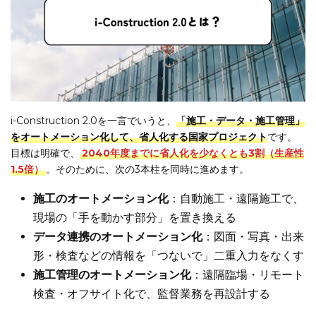
i-Construction 2.0を一言でいうと、
「施工・データ・施工管理」
をオートメーション化して、省人化する国家プロジェクト
です。
目標は明確で、
2040年度までに省人化を少なくとも3割（生産性
1.5倍）
。そのために、次の3本柱を同時に進めます。
施工のオートメーション化
：自動施工・遠隔施工で、
現場の「手を動かす部分」を置き換える
データ連携のオートメーション化
：図面・写真・出来
形・検査などの情報を「つないで」二重入力をなくす
施工管理のオートメーション化
：遠隔臨場・リモート
検査・オフサイト化で、監督業務を再設計する