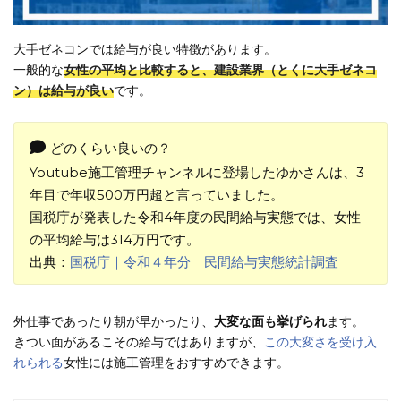
大手ゼネコンでは給与が良い特徴があります。
一般的な
女性の平均と比較すると、建設業界（とくに大手ゼネコ
ン）は給与が良い
です。
どのくらい良いの？
Youtube施工管理チャンネルに登場したゆかさんは、3
年目で年収500万円超と言っていました。
国税庁が発表した令和4年度の民間給与実態では、女性
の平均給与は314万円です。
出典：
国税庁｜令和４年分 民間給与実態統計調査
外仕事であったり朝が早かったり、
大変な面も挙げられ
ます。
きつい面があるこその給与ではありますが、
この大変さを受け入
れられる
女性には施工管理をおすすめできます。