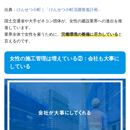
出典：
けんせつ小町｜「けんせつ小町活躍推進計画」
国土交通省や大手ゼネコン団体が、女性の建設業界への進出を推
進しています。
業界全体で女性を雇うために、
労働環境の整備に尽力している
と
言えるのです。
女性の施工管理は増えている②：会社も大事に
している