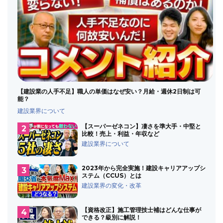
【建設業の人手不足】職人の単価はなぜ安い？月給・週休2日制は可
能？
建設業界について
【スーパーゼネコン】凄さを準大手・中堅と
比較！売上・利益・年収など
建設業界について
2023年から完全実施！建設キャリアアップシ
ステム（CCUS）とは
建設業界の変化・改革
【資格改正】施工管理技士補はどんな仕事が
できる？級別に解説！