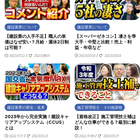
建設業界について
建設業界について
【建設業の人手不足】職人の単
【スーパーゼネコン】凄さを準
価はなぜ安い？月給・週休2日制
大手・中堅と比較！売上・利
は可能？
益・年収など
2023.07.22
/
2023.08.01
2023.03.03
/
2023.03.03
建設業界の変化・改革
施工管理技士・その他資格
2023年から完全実施！建設キャ
【資格改正】施工管理技士補は
リアアップシステム（CCUS）
どんな仕事ができる？級別に解
とは
説！
2022.11.11
/
2023.01.23
2022.11.09
/
2023.01.27