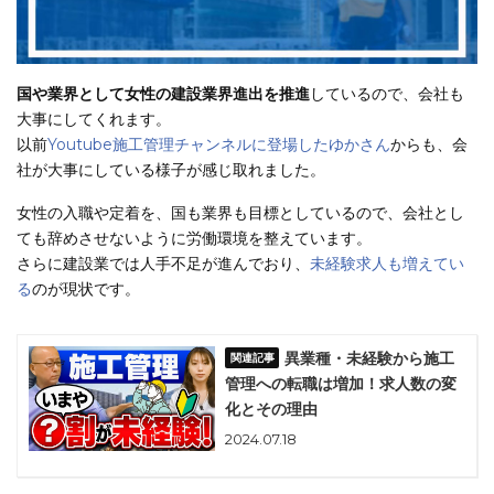
国や業界として女性の建設業界進出を推進
しているので、会社も
大事にしてくれます。
以前
Youtube施工管理チャンネルに登場したゆかさん
からも、会
社が大事にしている様子が感じ取れました。
女性の入職や定着を、国も業界も目標としているので、会社とし
ても辞めさせないように労働環境を整えています。
さらに建設業では人手不足が進んでおり、
未経験求人も増えてい
る
のが現状です。
異業種・未経験から施工
管理への転職は増加！求人数の変
化とその理由
2024.07.18