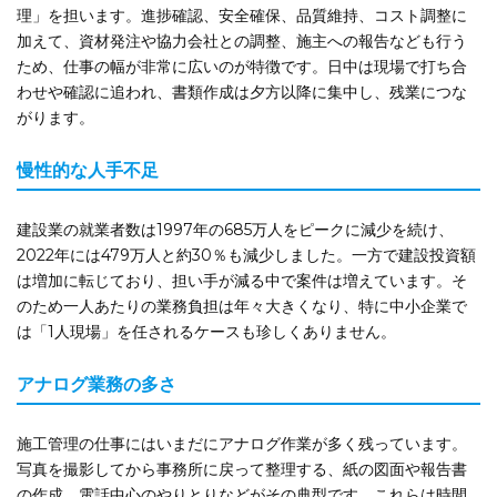
理」を担います。進捗確認、安全確保、品質維持、コスト調整に
加えて、資材発注や協力会社との調整、施主への報告なども行う
ため、仕事の幅が非常に広いのが特徴です。日中は現場で打ち合
わせや確認に追われ、書類作成は夕方以降に集中し、残業につな
がります。
慢性的な人手不足
建設業の就業者数は1997年の685万人をピークに減少を続け、
2022年には479万人と約30％も減少しました。一方で建設投資額
は増加に転じており、担い手が減る中で案件は増えています。そ
のため一人あたりの業務負担は年々大きくなり、特に中小企業で
は「1人現場」を任されるケースも珍しくありません。
アナログ業務の多さ
施工管理の仕事にはいまだにアナログ作業が多く残っています。
写真を撮影してから事務所に戻って整理する、紙の図面や報告書
の作成、電話中心のやりとりなどがその典型です。これらは時間