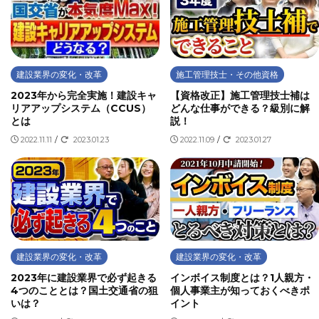
建設業界の変化・改革
施工管理技士・その他資格
2023年から完全実施！建設キャ
【資格改正】施工管理技士補は
リアアップシステム（CCUS）
どんな仕事ができる？級別に解
とは
説！
2022.11.11
/
2023.01.23
2022.11.09
/
2023.01.27
建設業界の変化・改革
建設業界の変化・改革
2023年に建設業界で必ず起きる
インボイス制度とは？1人親方・
4つのこととは？国土交通省の狙
個人事業主が知っておくべきポ
いは？
イント