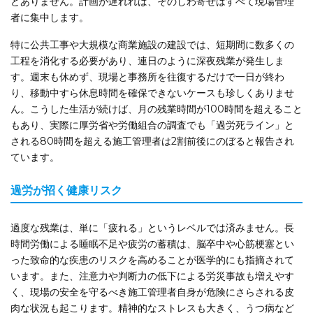
どありません。計画が遅れれば、そのしわ寄せはすべて現場管理
者に集中します。
特に公共工事や大規模な商業施設の建設では、短期間に数多くの
工程を消化する必要があり、連日のように深夜残業が発生しま
す。週末も休めず、現場と事務所を往復するだけで一日が終わ
り、移動中すら休息時間を確保できないケースも珍しくありませ
ん。こうした生活が続けば、月の残業時間が100時間を超えること
もあり、実際に厚労省や労働組合の調査でも「過労死ライン」と
される80時間を超える施工管理者は2割前後にのぼると報告され
ています。
過労が招く健康リスク
過度な残業は、単に「疲れる」というレベルでは済みません。長
時間労働による睡眠不足や疲労の蓄積は、脳卒中や心筋梗塞とい
った致命的な疾患のリスクを高めることが医学的にも指摘されて
います。また、注意力や判断力の低下による労災事故も増えやす
く、現場の安全を守るべき施工管理者自身が危険にさらされる皮
肉な状況も起こります。精神的なストレスも大きく、うつ病など