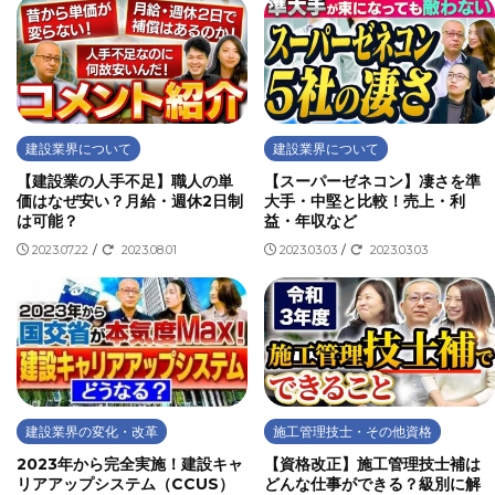
建設業界について
建設業界について
【建設業の人手不足】職人の単
【スーパーゼネコン】凄さを準
価はなぜ安い？月給・週休2日制
大手・中堅と比較！売上・利
は可能？
益・年収など
2023.07.22
/
2023.08.01
2023.03.03
/
2023.03.03
建設業界の変化・改革
施工管理技士・その他資格
2023年から完全実施！建設キャ
【資格改正】施工管理技士補は
リアアップシステム（CCUS）
どんな仕事ができる？級別に解