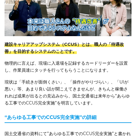
建設キャリアアップシステム（CCUS）とは、職人の「待遇改
善」を目的するシステムのことです。
物理的に言えば、現場に入退場を記録するカードリーダーを設置
し、作業員達にタッチを行ってもらうことになります。
現状は「手続きが面倒くさい」、「操作がやりづらい」、「UIが
悪い」等、あまり良い話が聞こえてきませんが、きちんと稼働さ
れれば成果が出るとの見込みから、国土交通省は来年から”あらゆ
る工事でのCCUS完全実施”を明言しています。
“あらゆる工事でのCCUS完全実施”の詳細
国土交通省の資料にて”あらゆる工事でのCCUS完全実施”と書かれ