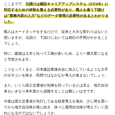
ここまでで、
元請けは建設キャリアアップシステム（CCUS）に
対応するための体制を整える必要性があり、職人を雇う下請け
は”業務内容の入力”などのデータ管理の必要性があるとわかりま
した。
職人はカードタッチをするだけで、従来と大きな変わりはないと
思いますが、元請け、下請けにおいては相応の手間がかかること
でしょう。
特に、建築は土木と比べて工種が多いため、より一層大変になる
と予想されます。
こうなってくると、日本建設業連合会に加入しているような大手
のゼネコンを除き、民間ではなかなか導入が進まないでしょう。
また、いくら国土交通省が先陣を切っているとは言え、地方自治
体もいきなり来年度から追随することは難しいはずです。
今後は国土交通省が先行してある程度導入を進め、少し間を置い
てから地方自治体が後に続き、徐々に運用自治体が増えていく流
れになるのではないでしょうか。