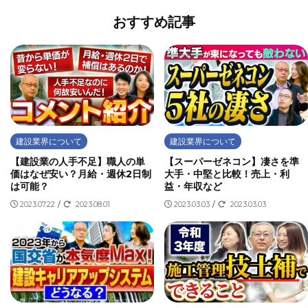
おすすめ記事
建設業界について
建設業界について
【建設業の人手不足】職人の単
【スーパーゼネコン】凄さを準
価はなぜ安い？月給・週休2日制
大手・中堅と比較！売上・利
は可能？
益・年収など
2023.07.22
/
2023.08.01
2023.03.03
/
2023.03.03