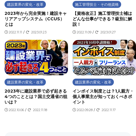
建設業界の変化・改革
施工管理技士・その他資格
2023年から完全実施！建設キャ
【資格改正】施工管理技士補は
リアアップシステム（CCUS）
どんな仕事ができる？級別に解
とは
説！
2022.11.11
/
2023.01.23
2022.11.09
/
2023.01.27
建設業界の変化・改革
建設業界の変化・改革
2023年に建設業界で必ず起きる
インボイス制度とは？1人親方・
4つのこととは？国土交通省の狙
個人事業主が知っておくべきポ
いは？
イント
2022.10.06
/
2022.11.18
2022.09.28
/
2022.11.17