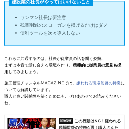
建設業の社長がやってはいけないこと
ワンマン社長は要注意
残業削減のスローガンを掲げるだけはダメ
便利ツールを次々導入しない
これらに共通するのは、社長が従業員の話を聞く姿勢。
まずは本音で話し合える環境を作り、
積極的に従業員の意見も採
用
してみましょう。
施工管理チャンネルMAGAZINEでは、
嫌われる現場監督の特徴
に
ついても解説しています。
職人と良い関係性を築くためにも、ぜひあわせてお読みください
ね。
この行動はNG！嫌われる
現場監督の特徴4選！職人さんた