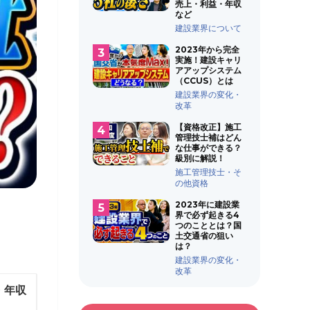
売上・利益・年収
など
建設業界について
2023年から完全
実施！建設キャリ
アアップシステム
（CCUS）とは
建設業界の変化・
改革
【資格改正】施工
管理技士補はどん
な仕事ができる？
級別に解説！
施工管理技士・そ
の他資格
2023年に建設業
界で必ず起きる4
つのこととは？国
土交通省の狙い
は？
建設業界の変化・
改革
・年収