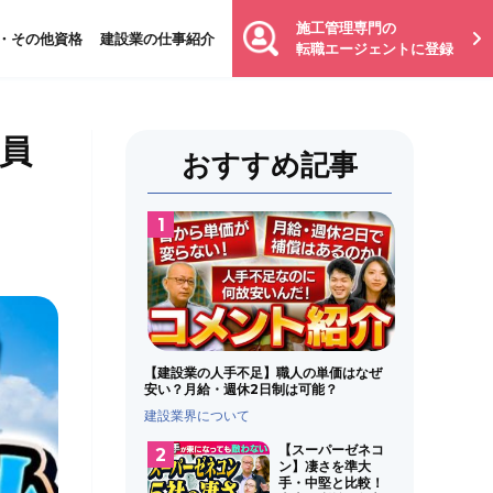
施工管理専門の
・その他資格
建設業の仕事紹介
転職エージェントに登録
員
おすすめ記事
【建設業の人手不足】職人の単価はなぜ
安い？月給・週休2日制は可能？
建設業界について
【スーパーゼネコ
ン】凄さを準大
手・中堅と比較！