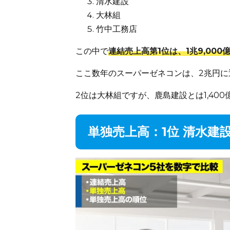
清水建設
大林組
竹中工務店
この中で
連結売上高第1位は、1兆9,00
ここ数年のスーパーゼネコンは、2兆円
2位は大林組ですが、鹿島建設とは1,40
単独売上高：1位 清水建設