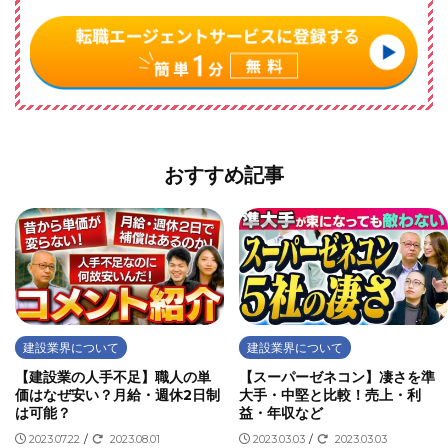
おすすめ記事
建設業界について
建設業界について
【建設業の人手不足】職人の単
【スーパーゼネコン】凄さを準
価はなぜ安い？月給・週休2日制
大手・中堅と比較！売上・利
は可能？
益・年収など
2023.07.22
/
2023.08.01
2023.03.03
/
2023.03.03