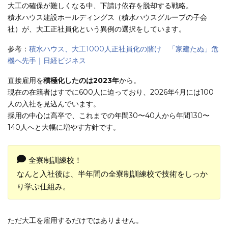
大工の確保が難しくなる中、下請け依存を脱却する戦略。
積水ハウス建設ホールディングス（積水ハウスグループの子会
社）が、大工正社員化という異例の選択をしています。
参考：
積水ハウス、大工1000人正社員化の賭け 「家建たぬ」危
機へ先手｜日経ビジネス
直接雇用を
積極化したのは2023年
から。
現在の在籍者はすでに600人に迫っており、2026年4月には100
人の入社を見込んでいます。
採用の中心は高卒で、これまでの年間30〜40人から年間130〜
140人へと大幅に増やす方針です。
全寮制訓練校！
なんと入社後は、半年間の全寮制訓練校で技術をしっか
り学ぶ仕組み。
ただ大工を雇用するだけではありません。