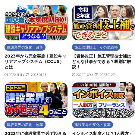
建設業界の変化・改革
施工管理技士・その他資格
2023年から完全実施！建設キャ
【資格改正】施工管理技士補は
リアアップシステム（CCUS）
どんな仕事ができる？級別に解
とは
説！
2022.11.11
/
2023.01.23
2022.11.09
/
2023.01.27
建設業界の変化・改革
建設業界の変化・改革
2023年に建設業界で必ず起きる
インボイス制度とは？1人親方・