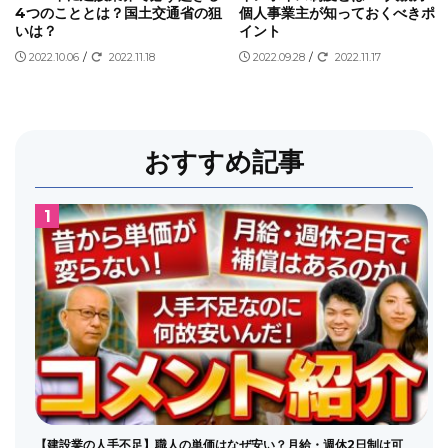
4つのこととは？国土交通省の狙
個人事業主が知っておくべきポ
いは？
イント
2022.10.06
/
2022.11.18
2022.09.28
/
2022.11.17
おすすめ記事
【建設業の人手不足】職人の単価はなぜ安い？月給・週休2日制は可