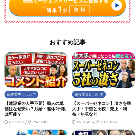
おすすめ記事
建設業界について
建設業界について
【建設業の人手不足】職人の単
【スーパーゼネコン】凄さを準
価はなぜ安い？月給・週休2日制
大手・中堅と比較！売上・利
は可能？
益・年収など
2023.07.22
/
2023.08.01
2023.03.03
/
2023.03.03