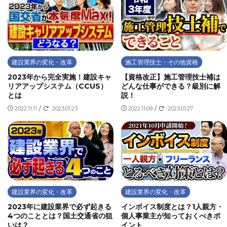
建設業界の変化・改革
施工管理技士・その他資格
2023年から完全実施！建設キャ
【資格改正】施工管理技士補は
リアアップシステム（CCUS）
どんな仕事ができる？級別に解
とは
説！
2022.11.11
/
2023.01.23
2022.11.09
/
2023.01.27
建設業界の変化・改革
建設業界の変化・改革
2023年に建設業界で必ず起きる
インボイス制度とは？1人親方・
4つのこととは？国土交通省の狙
個人事業主が知っておくべきポ
いは？
イント