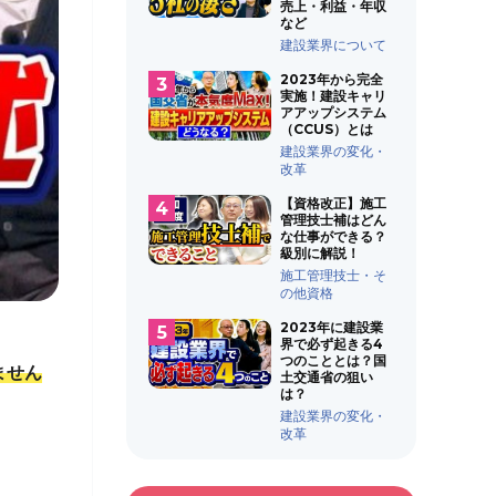
売上・利益・年収
など
建設業界について
2023年から完全
実施！建設キャリ
アアップシステム
（CCUS）とは
建設業界の変化・
改革
【資格改正】施工
管理技士補はどん
な仕事ができる？
級別に解説！
施工管理技士・そ
の他資格
2023年に建設業
界で必ず起きる4
つのこととは？国
ません
土交通省の狙い
は？
建設業界の変化・
改革