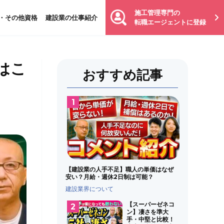
施工管理専門の
・その他資格
建設業の仕事紹介
転職エージェントに登録
はこ
おすすめ記事
【建設業の人手不足】職人の単価はなぜ
安い？月給・週休2日制は可能？
建設業界について
【スーパーゼネコ
ン】凄さを準大
手・中堅と比較！