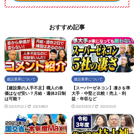
おすすめ記事
建設業界について
建設業界について
【建設業の人手不足】職人の単
【スーパーゼネコン】凄さを準
価はなぜ安い？月給・週休2日制
大手・中堅と比較！売上・利
は可能？
益・年収など
2023.07.22
/
2023.08.01
2023.03.03
/
2023.03.03