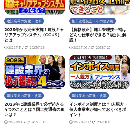
建設業界の変化・改革
施工管理技士・その他資格
2023年から完全実施！建設キャ
【資格改正】施工管理技士補は
リアアップシステム（CCUS）
どんな仕事ができる？級別に解
とは
説！
2022.11.11
/
2023.01.23
2022.11.09
/
2023.01.27
建設業界の変化・改革
建設業界の変化・改革
2023年に建設業界で必ず起きる
インボイス制度とは？1人親方・
4つのこととは？国土交通省の狙
個人事業主が知っておくべきポ
いは？
イント
2022.10.06
/
2022.11.18
2022.09.28
/
2022.11.17