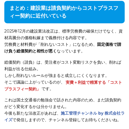
まとめ：建設業は請負契約からコストプラスフ
ィー契約に近付いている
2025年12月の建設業法改正は、標準労務費の確保だけでなく、資
材高騰分の価格転嫁まで義務付ける内容です。
労務費と材料費が「削れないコスト」になるため、
固定価格で請
け負う総価契約と相性が悪く
なっています。
総価契約（請負）は、受注者がコスト変動リスクを負い、削れば
利益が出る仕組み。
しかし削れないルールが強まると成立しにくくなります。
そこで議論に上がっているのが、
実費＋利益で精算する「コスト
プラスフィー契約」
です。
これは国土交通省の勉強会で話された内容のため、まだ請負契約
がどう変化するかは分かりません。
今後も新たな法改正があれば、
施工管理チャンネル by 株式会社ラ
イズ
で発信しますので、チャンネル登録してお待ちくださいね。