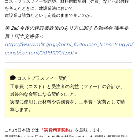
コストプラスフィー契約や、材料供給契約（売買）などへの射程
を考えたときに、建設業法において、
建設業は請負だという定義のままで良いのか。
第 2回 今後の建設業政策のあり方に関する勉強会 議事要
旨｜国土交通省＜
https://www.mlit.go.jp/tochi_fudousan_kensetsugyo/
const/content/001912701.pdf
＞
コストプラスフィー契約
工事費（コスト）と受注者の利益（フィー）の合計が、
最終的な金額になる契約のこと。
実際に使用した材料や労務費を、工事費・実費として精
算します。
これは日本語では
「実費精算契約」
を意味します。
常用契約（その日やった作業や移動にかかった費用を都度精算す