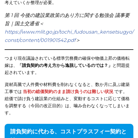
考えていくか整理が必要。
第 1 回 今後の建設業政策のあり方に関する勉強会 議事要
旨｜国土交通省＜
https://www.mlit.go.jp/tochi_fudousan_kensetsugyo/
const/content/001901542.pdf
＞
つまり現在議論されている標準労務費の確保や物価上昇の価格転
嫁は、
「請負契約の考え方から逸脱しているのでは？」
と問題提
起されています。
資材高騰で人件費や材料費を削れなくなると、数か月に及ぶ建築
工事では
当初の総価契約のまま請け負うのは難しい状況
です。
総価で請け負う建設業の仕組みと、変動するコストに応じて価格
を調整する（今回の改正目的）は、噛み合わなくなってしまいま
す。
請負契約に代わる、コストプラスフィー契約と