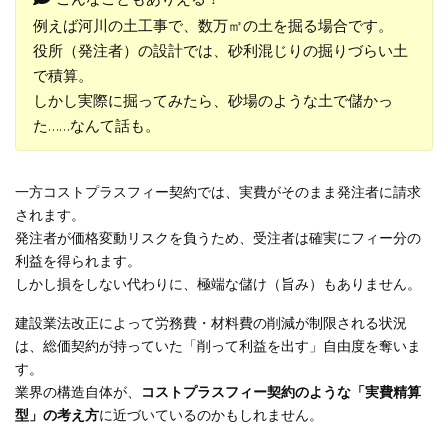
例えば河川の土工事で、数万㎡の土を掘る場合です。
役所（発注者）の設計では、砂利混じりの掘りづらい土
で積算。
しかし実際に掘ってみたら、砂場のような土で儲かっ
た……なんて話も。
一方コストプラスフィー契約では、実費がそのまま発注者に請求
されます。
発注者が価格変動リスクを負うため、受注者は確実にフィー分の
利益を得られます。
しかし損をしない代わりに、極端な儲け（旨み）もありません。
建設業法改正によって労務費・材料費の削減が制限される状況
は、総価契約が持っていた「削って利益を出す」自由度を奪いま
す。
業界の構造自体が、
コストプラスフィー契約のような「実費精算
型」の考え方
に近づいているのかもしれません。