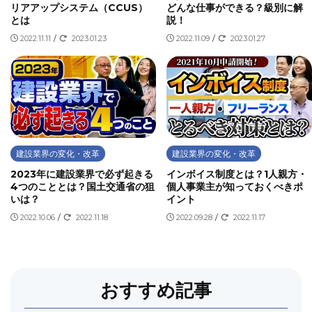
リアアップシステム（CCUS）
どんな仕事ができる？級別に解
とは
説！
2022.11.11
/
2023.01.23
2022.11.09
/
2023.01.27
建設業界の変化・改革
建設業界の変化・改革
2023年に建設業界で必ず起きる
インボイス制度とは？1人親方・
4つのこととは？国土交通省の狙
個人事業主が知っておくべきポ
いは？
イント
2022.10.06
/
2022.11.18
2022.09.28
/
2022.11.17
おすすめ記事