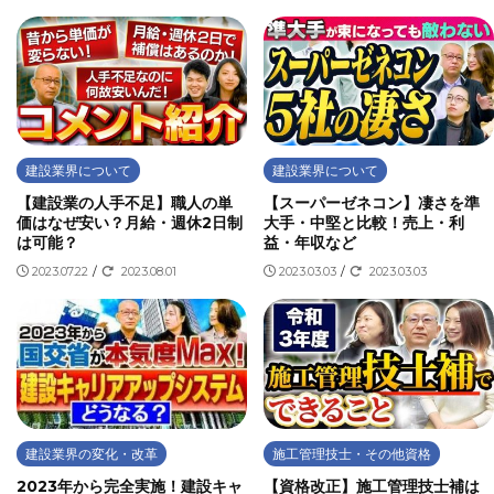
建設業界について
建設業界について
【建設業の人手不足】職人の単
【スーパーゼネコン】凄さを準
価はなぜ安い？月給・週休2日制
大手・中堅と比較！売上・利
は可能？
益・年収など
2023.07.22
/
2023.08.01
2023.03.03
/
2023.03.03
建設業界の変化・改革
施工管理技士・その他資格
2023年から完全実施！建設キャ
【資格改正】施工管理技士補は