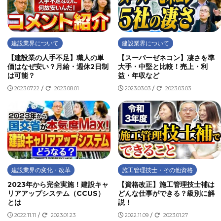
建設業界について
建設業界について
【建設業の人手不足】職人の単
【スーパーゼネコン】凄さを準
価はなぜ安い？月給・週休2日制
大手・中堅と比較！売上・利
は可能？
益・年収など
2023.07.22
/
2023.08.01
2023.03.03
/
2023.03.03
建設業界の変化・改革
施工管理技士・その他資格
2023年から完全実施！建設キャ
【資格改正】施工管理技士補は
リアアップシステム（CCUS）
どんな仕事ができる？級別に解
とは
説！
2022.11.11
/
2023.01.23
2022.11.09
/
2023.01.27