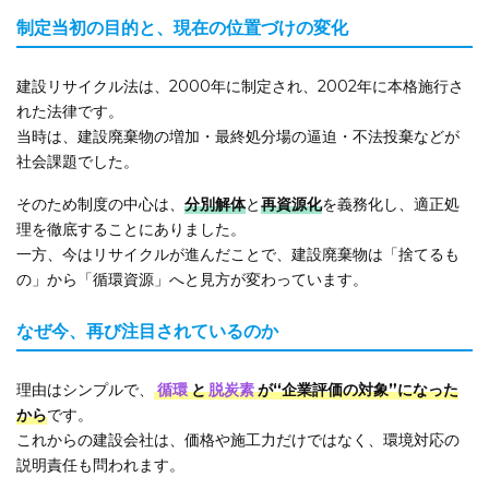
制定当初の目的と、現在の位置づけの変化
建設リサイクル法は、2000年に制定され、2002年に本格施行さ
れた法律です。
当時は、建設廃棄物の増加・最終処分場の逼迫・不法投棄などが
社会課題でした。
そのため制度の中心は、
分別解体
と
再資源化
を義務化し、適正処
理を徹底することにありました。
一方、今はリサイクルが進んだことで、建設廃棄物は「捨てるも
の」から「循環資源」へと見方が変わっています。
なぜ今、再び注目されているのか
理由はシンプルで、
循環
と
脱炭素
が“企業評価の対象”になった
から
です。
これからの建設会社は、価格や施工力だけではなく、環境対応の
説明責任も問われます。