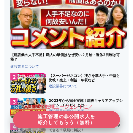
【建設業の人手不足】職人の単価はなぜ安い？月給・週休2日制は可
能？
建設業界について
【スーパーゼネコン】凄さを準大手・中堅と
比較！売上・利益・年収など
建設業界について
2023年から完全実施！建設キャリアアップシ
ステム（CCUS）とは
＼転職エージェントに／
建設業界の変化・改革
施工管理の非公開求人を
紹介してもらう（無料）
【資格改正】施工管理技士補はどんな仕事が
できる？級別に解説！