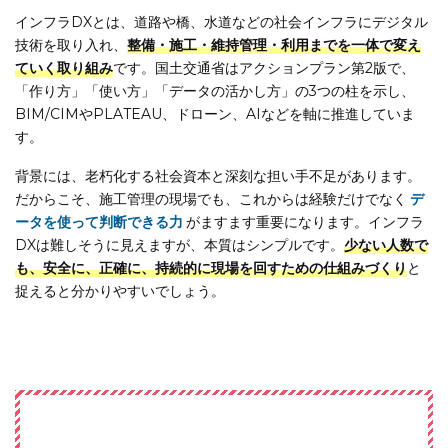
インフラDXとは、道路や橋、水道などの社会インフラにデジタル
技術を取り入れ、
整備・施工・維持管理・利用までを一体で変え
ていく取り組み
です。国土交通省はアクションプラン第2版で、
「作り方」「使い方」「データの活かし方」の3つの柱を示し、
BIM/CIMやPLATEAU、ドローン、AIなどを軸に推進していま
す。
背景には、老朽化する社会資本と深刻な担い手不足があります。
だからこそ、施工管理の現場でも、これからは経験だけでなく
デ
ータを使って判断できる力
がますます重要になります。インフラ
DXは難しそうに見えますが、本質はシンプルです。
少ない人数で
も、安全に、正確に、持続的に現場を回すための仕組みづくり
と
捉えると分かりやすいでしょう。