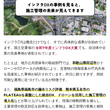
インフラDXは概念だけでなく、すでに具体的な成果が出始めてい
ます。国土交通省の
令和7年度インフラDX大賞
でも、自治体や企
業の先進事例が表彰されています。
たとえば、地方公共団体等の取組部門では、
和歌山県田辺市
がド
ローンや3Dデータの内製化により、災害時の情報収集や庁内共有
を迅速化した事例が紹介されています。外注に頼りすぎず、持続
可能な運用に近づけている点が特徴です。
また、
福島県福島市の漏水リスク評価
、
熊本県玉名市の
PLATEAUを基盤にした統合DX
、
ドローンを活用した施工管理の
省人化
などが取り上げられています。現場の移動回数を減らし、
土量管理や防災対応を効率化した事例は、施工管理の実務と相性