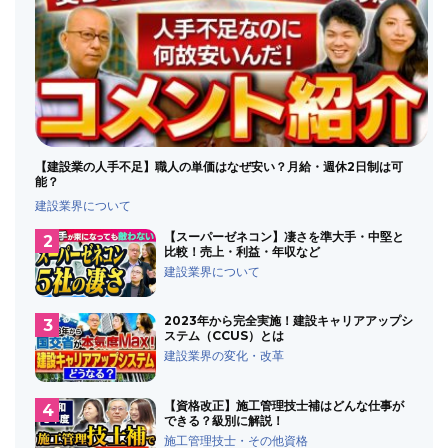
【建設業の人手不足】職人の単価はなぜ安い？月給・週休2日制は可
能？
建設業界について
【スーパーゼネコン】凄さを準大手・中堅と
比較！売上・利益・年収など
建設業界について
2023年から完全実施！建設キャリアアップシ
ステム（CCUS）とは
建設業界の変化・改革
【資格改正】施工管理技士補はどんな仕事が
できる？級別に解説！
施工管理技士・その他資格