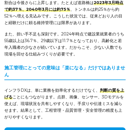
割合は今後さらに上昇します。たとえば道路橋は
2023年3月時点
で約37％、2040年3月には約75％
、トンネルは約25％から約
52％へ増える見込みです。こうした状況では、従来どおり人の目
と経験だけに頼る維持管理には限界があります。
また、担い手不足も深刻です。2024年時点で建設業就業者のうち
55歳以上は36.7％、29歳以下は11.7％となっており、高齢化と若
年入職者の少なさが続いています。だからこそ、少ない人数でも
現場を回せる仕組みづくりが必要です。
施工管理にとっての意味は「楽になる」だけではありませ
ん
インフラDXは、単に業務を効率化するだけでなく、
判断の質を上
げる
ことにもつながります。点群、画像、センサー、3Dモデルを
使えば、現場状況を共有しやすくなり、手戻りや伝達ミスを減ら
せます。結果として、工程管理・品質管理・安全管理の精度も上
がりやすくなります。