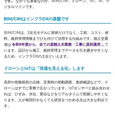
です。
なかでも重要なのが、BIM/CIM、ドローン、IoT、AI、デ
ジタルツインです。
BIM/CIMはインフラDXの基盤です
BIM/CIMは、3次元モデルに形状だけでなく、工程、コスト、材
料、維持管理情報までひも付けて活用する仕組みです。国土交通
省は
令和5年度から、全ての直轄土木業務・工事に原則適用
して
います。設計から施工、維持管理までデータを引き継ぎやすくな
るため、インフラDXの土台といえます。
ドローンとIoTは「現場を見える化」します
高所や危険箇所の点検、災害時の初動調査、進捗確認などで、ド
ローンはすでに実務で広がっています。IoTセンサーと組み合わせ
れば、ひずみ、水位、変位などをリアルタイムで把握しやすくな
ります。人が毎回行かなくても状況をつかめる点は大きな利点で
す。