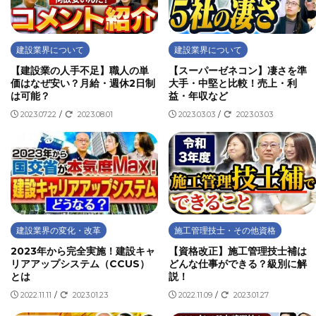
建設業界について
建設業界について
【建設業の人手不足】職人の単
【スーパーゼネコン】凄さを準
価はなぜ安い？月給・週休2日制
大手・中堅と比較！売上・利
は可能？
益・年収など
2023.07.22
/
2023.08.01
2023.03.03
/
2023.03.03
建設業界の変化・改革
施工管理技士・その他資格
2023年から完全実施！建設キャ
【資格改正】施工管理技士補は
リアアップシステム（CCUS）
どんな仕事ができる？級別に解
とは
説！
2022.11.11
/
2023.01.23
2022.11.09
/
2023.01.27