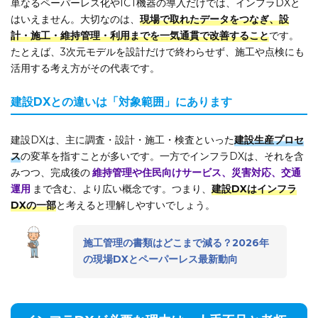
単なるペーパーレス化やICT機器の導入だけでは、インフラDXと
はいえません。大切なのは、
現場で取れたデータをつなぎ、設
計・施工・維持管理・利用までを一気通貫で改善すること
です。
たとえば、3次元モデルを設計だけで終わらせず、施工や点検にも
活用する考え方がその代表です。
建設DXとの違いは「対象範囲」にあります
建設DXは、主に調査・設計・施工・検査といった
建設生産プロセ
ス
の変革を指すことが多いです。一方でインフラDXは、それを含
みつつ、完成後の
維持管理や住民向けサービス、災害対応、交通
運用
まで含む、より広い概念です。つまり、
建設DXはインフラ
DXの一部
と考えると理解しやすいでしょう。
施工管理の書類はどこまで減る？2026年
の現場DXとペーパーレス最新動向