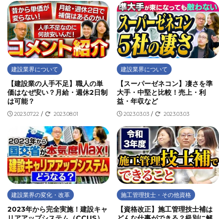
建設業界について
建設業界について
【建設業の人手不足】職人の単
【スーパーゼネコン】凄さを準
価はなぜ安い？月給・週休2日制
大手・中堅と比較！売上・利
は可能？
益・年収など
2023.07.22
/
2023.08.01
2023.03.03
/
2023.03.03
建設業界の変化・改革
施工管理技士・その他資格
2023年から完全実施！建設キャ
【資格改正】施工管理技士補は
リアアップシステム（CCUS）
どんな仕事ができる？級別に解