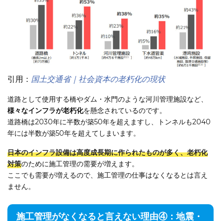
引用：
国土交通省｜社会資本の老朽化の現状
道路として使用する橋やダム・水門のような河川管理施設など、
様々なインフラが老朽化
を懸念されているのです。
道路橋は2030年に半数が築50年を超えますし、トンネルも2040
年には半数が築50年を超えてしまいます。
日本のインフラ設備は高度成長期に作られたものが多く、老朽化
対策
のために施工管理の需要が増えます。
ここでも需要が増えるので、施工管理の仕事はなくなるとは言え
ません。
施工管理がなくなると言えない理由④：地震・