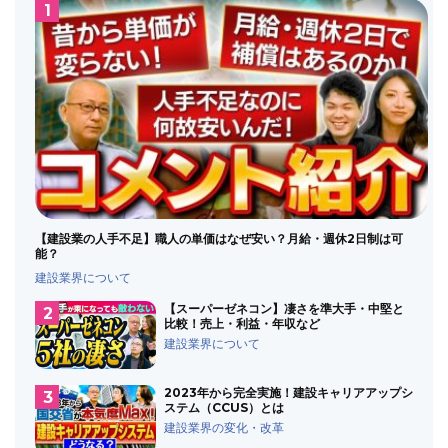
【建設業の人手不足】職人の単価はなぜ安い？月給・週休2日制は可
能？
建設業界について
【スーパーゼネコン】凄さを準大手・中堅と
比較！売上・利益・年収など
建設業界について
2023年から完全実施！建設キャリアアップシ
ステム（CCUS）とは
建設業界の変化・改革