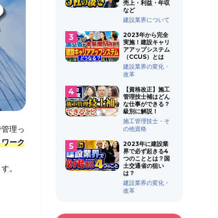
売上・利益・年収
など
建設業界について
2023年から完全
実施！建設キャリ
アアップシステム
（CCUS）とは
建設業界の変化・
改革
【資格改正】施工
管理技士補はどん
な仕事ができる？
級別に解説！
施工管理技士・そ
で管理っ
の他資格
トワーク
2023年に建設業
界で必ず起きる4
つのこととは？国
土交通省の狙い
ます。
は？
建設業界の変化・
改革