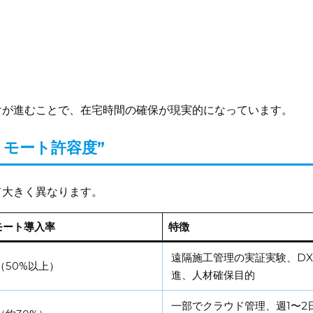
）
けが進むことで、在宅時間の確保が現実的になっています。
モート許容度”
て大きく異なります。
モート導入率
特徴
遠隔施工管理の実証実験、D
（50%以上）
進、人材確保目的
一部でクラウド管理、週1〜2