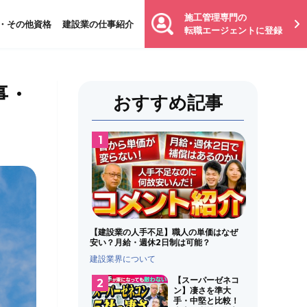
施工管理専門の
・その他資格
建設業の仕事紹介
転職エージェントに登録
事・
おすすめ記事
【建設業の人手不足】職人の単価はなぜ
安い？月給・週休2日制は可能？
建設業界について
【スーパーゼネコ
ン】凄さを準大
手・中堅と比較！