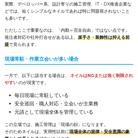
実際、デベロッパー系、設計寄りの施工管理、IT・DX推進企業な
どでは、短くシンプルなネイルであれば特に問題視されないこと
も多いです。
ただしここで重要なのは、「内勤＝完全自由」ではない点です。
発注者対応や社外打合せがある以上、
派手さ・装飾性は抑える前
提
で見られます。
現場常駐・作業立会いが多い場合
一方で、以下に該当する場合は、
ネイルはNGまたは強く制限され
やすい
のが現実です。
毎日現場に常駐している
安全巡回・職人対応・立会いが主業務
元請として現場全体を管理している
この立場では、施工管理は「現場の顔」になります。
そのためネイルは、実用性以前に
現場全体の規律・安全意識の象