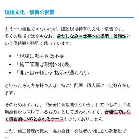
現場文化・慣習の影響
もう一つ無視できないのが、建設現場特有の文化・慣習です。
多くの現場では今もなお、
身だしなみ＝仕事への姿勢・信頼性
と
いう価値観が根強く残っています。
「現場に派手さは不要」
「施工管理は現場の代表」
「見た目が軽いと指示が通らない」
といった考え方を持つ人は、特に年配層・職人層に一定数存在し
ます。
そのためネイルは、「安全に直接関係ないが、目立つもの」「現
場感覚からズレているもの」として扱われやすく、
合理性ではな
く慣習的にNGとされるケース
も少なくありません。
また、施工管理は職人・協力会社・発注者の間に立つ調整役で
す。