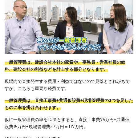
一般管理費は、建設会社本社の家賃や、事務員・営業社員の給
料、建設会社の利益などを計上する部分となります。
現場内で直接発生する費用・利益ではないので見落とされがちで
すが、こちらも重要な経費です。
一般管理費は、直接工事費+共通仮設費+現場管理費の3つを足した
ものに率を掛け合わせます。
仮に一般管理費の率を10％とすると、直接工事費75万円+共通仮
設費15万円+現場管理費27万円＝117万円。