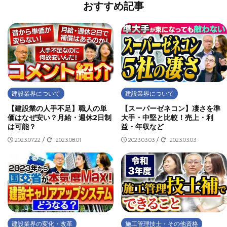
おすすめ記事
建設業界について
建設業界について
【建設業の人手不足】職人の単
【スーパーゼネコン】凄さを準
価はなぜ安い？月給・週休2日制
大手・中堅と比較！売上・利
は可能？
益・年収など
2023.07.22
/
2023.08.01
2023.03.03
/
2023.03.03
建設業界の変化・改革
施工管理技士・その他資格