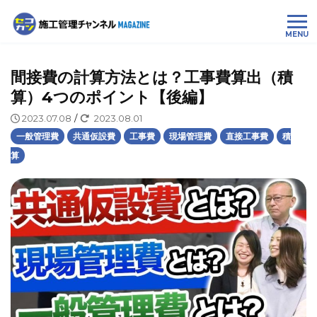
MENU
間接費の計算方法とは？工事費算出（積
算）4つのポイント【後編】
2023.07.08
/
2023.08.01
一般管理費
共通仮設費
工事費
現場管理費
直接工事費
積
算