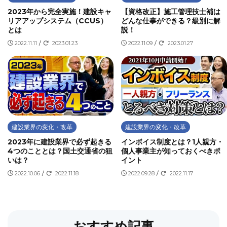
2023年から完全実施！建設キャ
【資格改正】施工管理技士補は
リアアップシステム（CCUS）
どんな仕事ができる？級別に解
とは
説！
2022.11.11
/
2023.01.23
2022.11.09
/
2023.01.27
建設業界の変化・改革
建設業界の変化・改革
2023年に建設業界で必ず起きる
インボイス制度とは？1人親方・
4つのこととは？国土交通省の狙
個人事業主が知っておくべきポ
いは？
イント
2022.10.06
/
2022.11.18
2022.09.28
/
2022.11.17
おすすめ記事