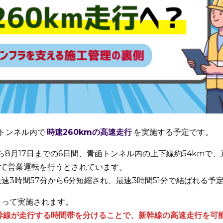
函トンネル内で
時速260kmの高速走行
を実施する予定です。
から8月17日までの6日間、青函トンネル内の上下線約54kmで
上げて営業運転を行うとされています。
速3時間57分から6分短縮され、最速3時間51分で結ばれる予
よって実施されます。
幹線が走行する時間帯を分けることで、新幹線の高速走行を可