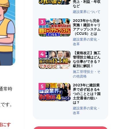
売上・利益・年収
など
建設業界について
2023年から完全
実施！建設キャリ
アアップシステム
（CCUS）とは
建設業界の変化・
改革
【資格改正】施工
管理技士補はどん
な仕事ができる？
級別に解説！
施工管理技士・そ
の他資格
2023年に建設業
、通常時
界で必ず起きる4
つのこととは？国
土交通省の狙い
は？
定です。
建設業界の変化・
改革
能にす