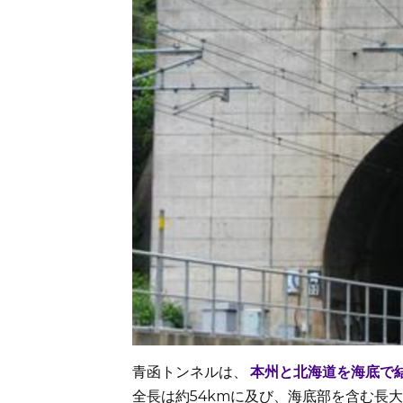
青函トンネルは、
本州と北海道を海底で
全長は約54kmに及び、海底部を含む長