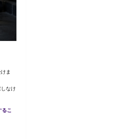
受けま
慮しなけ
するこ