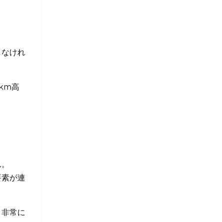
しなけれ
km高
ん。
要素が連
、非常に