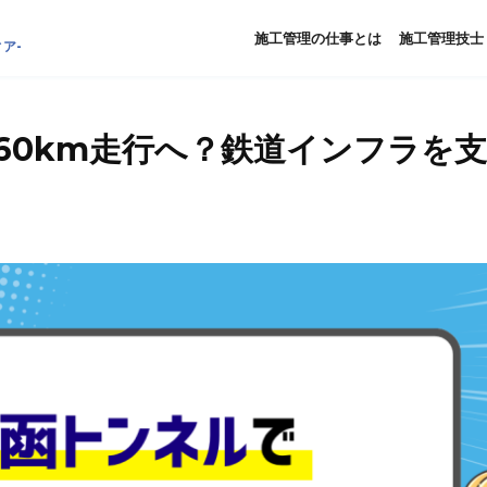
施工管理の仕事とは
施工管理技士
ア-
60km走行へ？鉄道インフラを