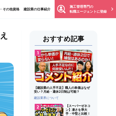
施工管理専門の
・その他資格
建設業の仕事紹介
転職エージェントに登録
支え
おすすめ記事
【建設業の人手不足】職人の単価はなぜ
安い？月給・週休2日制は可能？
建設業界について
【スーパーゼネコ
ン】凄さを準大
手・中堅と比較！