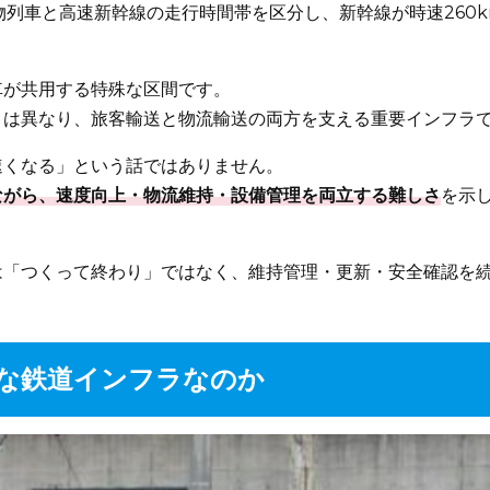
列車と高速新幹線の走行時間帯を区分し、新幹線が時速260k
車が共用する特殊な区間です。
とは異なり、旅客輸送と物流輸送の両方を支える重要インフラ
速くなる」という話ではありません。
ながら、速度向上・物流維持・設備管理を両立する難しさ
を示
は「つくって終わり」ではなく、維持管理・更新・安全確認を
な鉄道インフラなのか