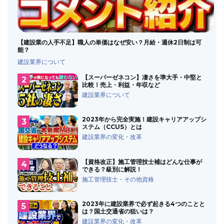
【建設業の人手不足】職人の単価はなぜ安い？月給・週休2日制は可
能？
建設業界について
【スーパーゼネコン】凄さを準大手・中堅と
比較！売上・利益・年収など
建設業界について
2023年から完全実施！建設キャリアアップシ
ステム（CCUS）とは
建設業界の変化・改革
【資格改正】施工管理技士補はどんな仕事が
できる？級別に解説！
施工管理技士・その他資格
2023年に建設業界で必ず起きる4つのことと
は？国土交通省の狙いは？
建設業界の変化・改革