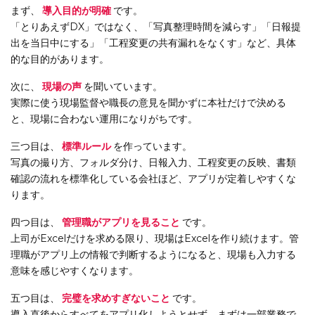
まず、
導入目的が明確
です。
「とりあえずDX」ではなく、「写真整理時間を減らす」「日報提
出を当日中にする」「工程変更の共有漏れをなくす」など、具体
的な目的があります。
次に、
現場の声
を聞いています。
実際に使う現場監督や職長の意見を聞かずに本社だけで決める
と、現場に合わない運用になりがちです。
三つ目は、
標準ルール
を作っています。
写真の撮り方、フォルダ分け、日報入力、工程変更の反映、書類
確認の流れを標準化している会社ほど、アプリが定着しやすくな
ります。
四つ目は、
管理職がアプリを見ること
です。
上司がExcelだけを求める限り、現場はExcelを作り続けます。管
理職がアプリ上の情報で判断するようになると、現場も入力する
意味を感じやすくなります。
五つ目は、
完璧を求めすぎないこと
です。
導入直後からすべてをアプリ化しようとせず、まずは一部業務で