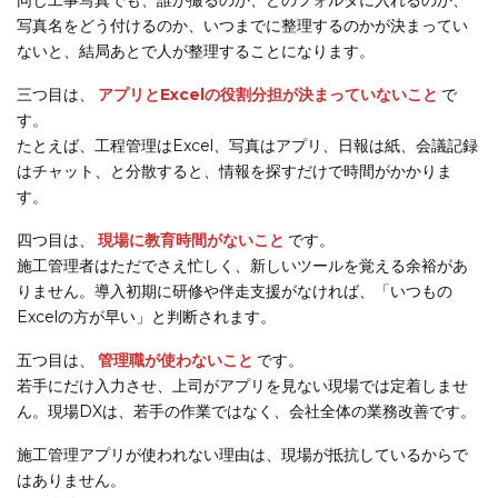
同じ工事写真でも、誰が撮るのか、どのフォルダに入れるのか、
写真名をどう付けるのか、いつまでに整理するのかが決まってい
ないと、結局あとで人が整理することになります。
三つ目は、
アプリとExcelの役割分担が決まっていないこと
で
す。
たとえば、工程管理はExcel、写真はアプリ、日報は紙、会議記録
はチャット、と分散すると、情報を探すだけで時間がかかりま
す。
四つ目は、
現場に教育時間がないこと
です。
施工管理者はただでさえ忙しく、新しいツールを覚える余裕があ
りません。導入初期に研修や伴走支援がなければ、「いつもの
Excelの方が早い」と判断されます。
五つ目は、
管理職が使わないこと
です。
若手にだけ入力させ、上司がアプリを見ない現場では定着しませ
ん。現場DXは、若手の作業ではなく、会社全体の業務改善です。
施工管理アプリが使われない理由は、現場が抵抗しているからで
はありません。