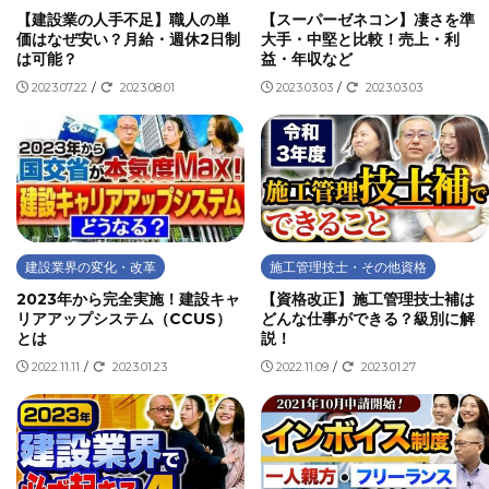
【建設業の人手不足】職人の単
【スーパーゼネコン】凄さを準
価はなぜ安い？月給・週休2日制
大手・中堅と比較！売上・利
は可能？
益・年収など
2023.07.22
/
2023.08.01
2023.03.03
/
2023.03.03
建設業界の変化・改革
施工管理技士・その他資格
2023年から完全実施！建設キャ
【資格改正】施工管理技士補は
リアアップシステム（CCUS）
どんな仕事ができる？級別に解
とは
説！
2022.11.11
/
2023.01.23
2022.11.09
/
2023.01.27