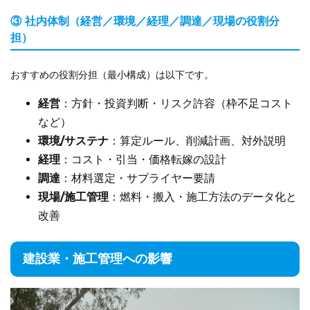
③ 社内体制（経営／環境／経理／調達／現場の役割分
担）
おすすめの役割分担（最小構成）は以下です。
経営
：方針・投資判断・リスク許容（枠不足コスト
など）
環境/サステナ
：算定ルール、削減計画、対外説明
経理
：コスト・引当・価格転嫁の設計
調達
：材料選定・サプライヤー要請
現場/施工管理
：燃料・搬入・施工方法のデータ化と
改善
建設業・施工管理への影響