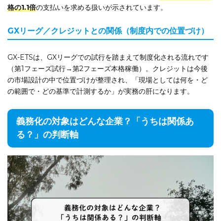
格の1.1倍
の支払いを求める扱いが示されています。
GXリーグ／クレジットとの関係（制度内での位置づけ）
GX-ETSは、GXリーグでの試行を踏まえて制度化される流れです
（第1フェーズ試行→第2フェーズ本格稼働）。クレジットは今後
の市場設計の中で位置づけが整理され、「現場としては何を・ど
の範囲で・どの基準で計測するか」が実務の肝になります。
義務化の対象はどんな企業？「うちは関係あ
る？」の判断軸