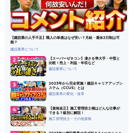
【建設業の人手不足】職人の単価はなぜ安い？月給・週休2日制は可
能？
建設業界について
【スーパーゼネコン】凄さを準大手・中堅と
比較！売上・利益・年収など
建設業界について
2023年から完全実施！建設キャリアアップシ
ステム（CCUS）とは
建設業界の変化・改革
【資格改正】施工管理技士補はどんな仕事が
できる？級別に解説！
施工管理技士・その他資格