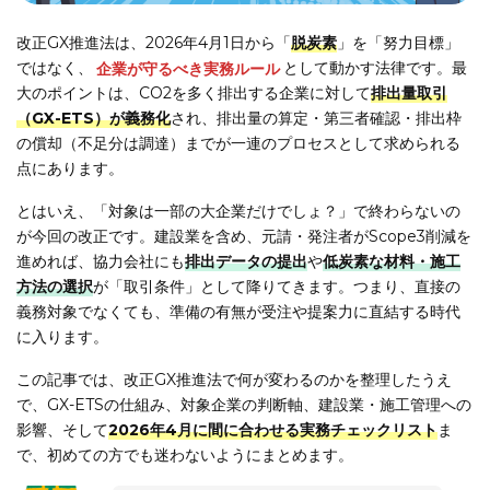
改正GX推進法は、2026年4月1日から「
脱炭素
」を「努力目標」
ではなく、
企業が守るべき実務ルール
として動かす法律です。最
大のポイントは、CO2を多く排出する企業に対して
排出量取引
（GX-ETS）が義務化
され、排出量の算定・第三者確認・排出枠
の償却（不足分は調達）までが一連のプロセスとして求められる
点にあります。
とはいえ、「対象は一部の大企業だけでしょ？」で終わらないの
が今回の改正です。建設業を含め、元請・発注者がScope3削減を
進めれば、協力会社にも
排出データの提出
や
低炭素な材料・施工
方法の選択
が「取引条件」として降りてきます。つまり、直接の
義務対象でなくても、準備の有無が受注や提案力に直結する時代
に入ります。
この記事では、改正GX推進法で何が変わるのかを整理したうえ
で、GX-ETSの仕組み、対象企業の判断軸、建設業・施工管理への
影響、そして
2026年4月に間に合わせる実務チェックリスト
ま
で、初めての方でも迷わないようにまとめます。