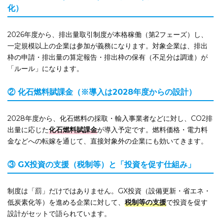
化）
2026年度から、排出量取引制度が本格稼働（第2フェーズ）し、
一定規模以上の企業は参加が義務になります。対象企業は、排出
枠の申請・排出量の算定報告・排出枠の保有（不足分は調達）が
「ルール」になります。
② 化石燃料賦課金（※導入は2028年度からの設計）
2028年度から、化石燃料の採取・輸入事業者などに対し、CO2排
出量に応じた
化石燃料賦課金
が導入予定です。燃料価格・電力料
金などへの転嫁を通じて、直接対象外の企業にも効いてきます。
③ GX投資の支援（税制等）と「投資を促す仕組み」
制度は「罰」だけではありません。GX投資（設備更新・省エネ・
低炭素化等）を進める企業に対して、
税制等の支援
で投資を促す
設計がセットで語られています。