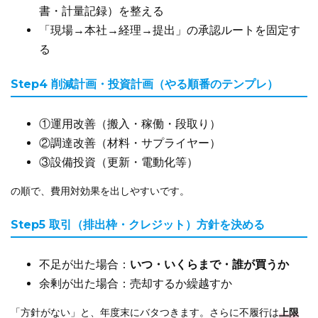
書・計量記録）を整える
「現場→本社→経理→提出」の承認ルートを固定す
る
Step4 削減計画・投資計画（やる順番のテンプレ）
①運用改善（搬入・稼働・段取り）
②調達改善（材料・サプライヤー）
③設備投資（更新・電動化等）
の順で、費用対効果を出しやすいです。
Step5 取引（排出枠・クレジット）方針を決める
不足が出た場合：
いつ・いくらまで・誰が買うか
余剰が出た場合：売却するか繰越すか
「方針がない」と、年度末にバタつきます。さらに不履行は
上限