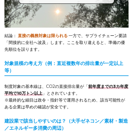
結論：
直接の義務対象は限られる
一方で、サプライチェーン要請
「間接的に全社へ波及」します。ここを取り違えると、準備の優
先順位を誤ります。
対象規模の考え方（例：直近複数年の排出量が一定以上
等）
制度対象の基本線は、CO2の直接排出量が「
前年度までの3カ年度
平均で10万トン以上
」とされています。
※最終的な細目は政令・指針等で運用されるため、該当可能性が
ある企業は早めの確認が安全です。
建設業で該当しやすいのは？（大手ゼネコン／素材・製造
／エネルギー多消費の周辺）