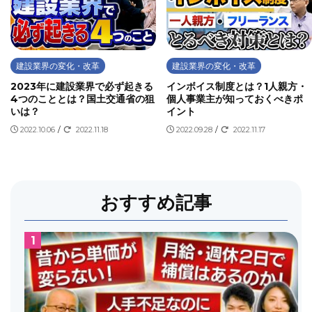
建設業界の変化・改革
建設業界の変化・改革
2023年に建設業界で必ず起きる
インボイス制度とは？1人親方・
4つのこととは？国土交通省の狙
個人事業主が知っておくべきポ
いは？
イント
2022.10.06
/
2022.11.18
2022.09.28
/
2022.11.17
おすすめ記事