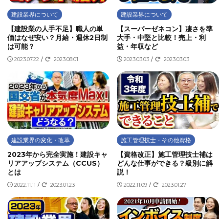
建設業界について
建設業界について
【建設業の人手不足】職人の単
【スーパーゼネコン】凄さを準
価はなぜ安い？月給・週休2日制
大手・中堅と比較！売上・利
は可能？
益・年収など
2023.07.22
/
2023.08.01
2023.03.03
/
2023.03.03
建設業界の変化・改革
施工管理技士・その他資格
2023年から完全実施！建設キャ
【資格改正】施工管理技士補は
リアアップシステム（CCUS）
どんな仕事ができる？級別に解
とは
説！
2022.11.11
/
2023.01.23
2022.11.09
/
2023.01.27