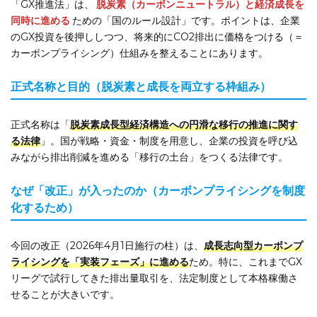
「GX推進法」は、
脱炭素（カーボンニュートラル）と経済成長を
同時に進める
ための「国のルール設計」です。ポイントは、企業
のGX投資を後押ししつつ、将来的にCO2排出に価格をつける（＝
カーボンプライシング）仕組みを整えることにあります。
正式名称と目的（脱炭素と成長を両立する枠組み）
正式名称は「
脱炭素成長型経済構造への円滑な移行の推進に関す
る法律
」。国が戦略・資金・制度を用意し、企業の投資を呼び込
みながら排出削減を進める「移行の土台」をつくる法律です。
なぜ「改正」が入ったのか（カーボンプライシングを制度
化するため）
今回の改正（2026年4月1日施行の柱）は、
成長志向型カーボンプ
ライシングを「実装フェーズ」に進める
ため。特に、これまでGX
リーグで試行してきた排出量取引を、法定制度として本格稼働さ
せることが大きいです。