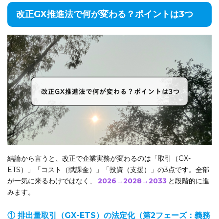
改正GX推進法で何が変わる？ポイントは3つ
結論から言うと、改正で企業実務が変わるのは「取引（GX-
ETS）」「コスト（賦課金）」「投資（支援）」の3点です。全部
が一気に来るわけではなく、
2026→2028→2033
と段階的に進
みます。
① 排出量取引（GX-ETS）の法定化（第2フェーズ：義務